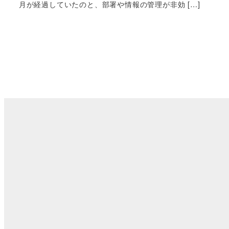
月が経過していたのと、部署や情報の管理が非効 […]
投
稿
の
ペ
ー
ジ
送
り